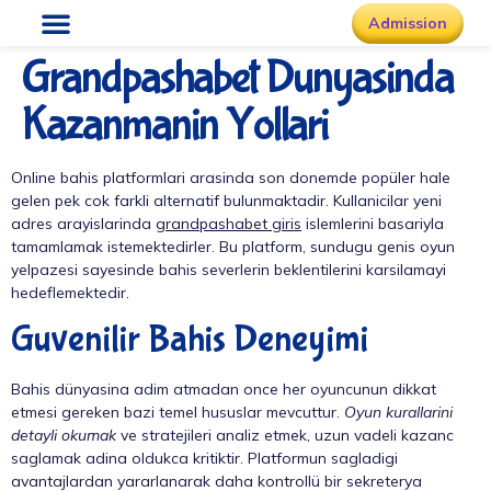
Admission
Grandpashabet Dunyasinda
Kazanmanin Yollari
Online bahis platformlari arasinda son donemde popüler hale
gelen pek cok farkli alternatif bulunmaktadir. Kullanicilar yeni
adres arayislarinda
grandpashabet giris
islemlerini basariyla
tamamlamak istemektedirler. Bu platform, sundugu genis oyun
yelpazesi sayesinde bahis severlerin beklentilerini karsilamayi
hedeflemektedir.
Guvenilir Bahis Deneyimi
Bahis dünyasina adim atmadan once her oyuncunun dikkat
etmesi gereken bazi temel hususlar mevcuttur.
Oyun kurallarini
detayli okumak
ve stratejileri analiz etmek, uzun vadeli kazanc
saglamak adina oldukca kritiktir. Platformun sagladigi
avantajlardan yararlanarak daha kontrollü bir sekreterya