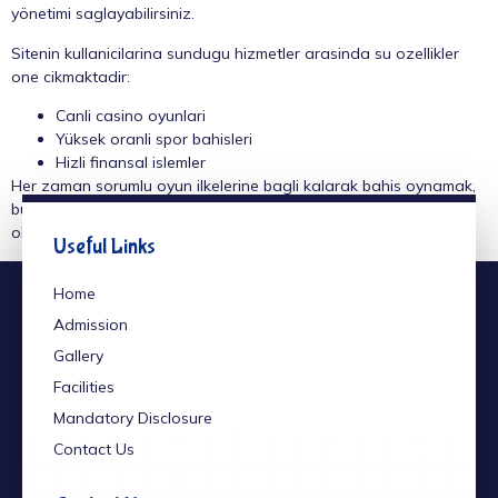
yönetimi saglayabilirsiniz.
Sitenin kullanicilarina sundugu hizmetler arasinda su ozellikler
one cikmaktadir:
Canli casino oyunlari
Yüksek oranli spor bahisleri
Hizli finansal islemler
Her zaman sorumlu oyun ilkelerine bagli kalarak bahis oynamak,
bu keyifli aktivitenin en saglikli sekilde sürmesine yardimci
olacaktir.
Useful Links
Home
Admission
Gallery
Facilities
Mandatory Disclosure
Contact Us