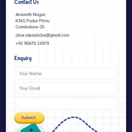
Contact Us
Aravinth Nagar,
K.N.G Pudur Pirivu
Coimbatore-25
cbse.stpaulscbe@gmail.com
+91 ‎90470 13979
Enquiry
Submit