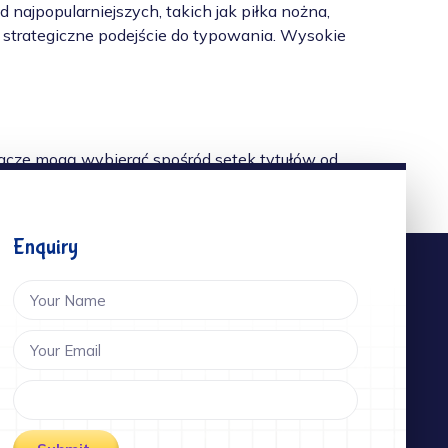
najpopularniejszych, takich jak piłka nożna,
 strategiczne podejście do typowania. Wysokie
acze mogą wybierać spośród setek tytułów od
ukcje z innowacyjnymi funkcjami. Kasyno na
yna.
Enquiry