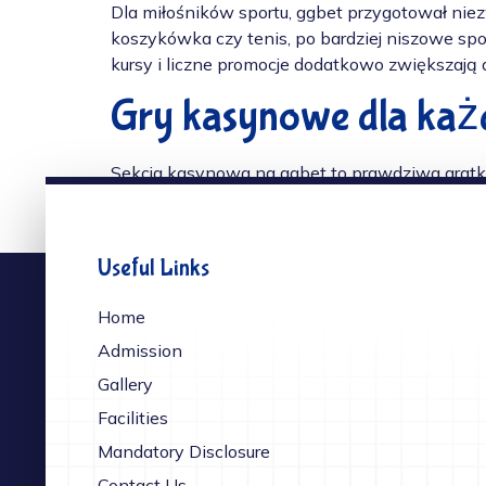
Dla miłośników sportu, ggbet przygotował niez
koszykówka czy tenis, po bardziej niszowe sp
kursy i liczne promocje dodatkowo zwiększają 
Gry kasynowe dla każ
Sekcja kasynowa na ggbet to prawdziwa gratka
renomowanych dostawców oprogramowania. Ofer
żywo z prawdziwymi krupierami dostarcza nie
Useful Links
Home
Admission
Gallery
Facilities
Mandatory Disclosure
Contact Us