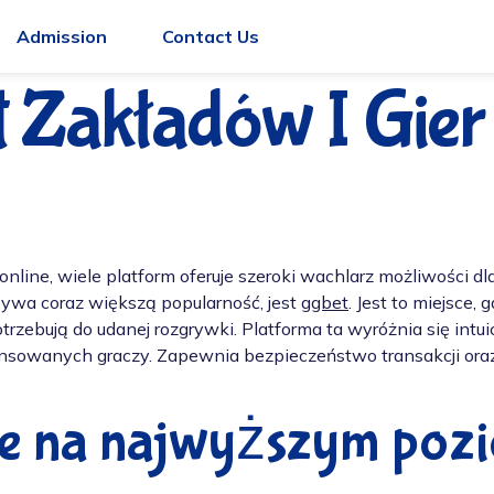
Admission
Contact Us
t Zakładów I Gie
line, wiele platform oferuje szeroki wachlarz możliwości dl
bywa coraz większą popularność, jest
ggbet
. Jest to miejsce,
ebują do udanej rozgrywki. Platforma ta wyróżnia się intuic
sowanych graczy. Zapewnia bezpieczeństwo transakcji oraz p
e na najwyższym poz