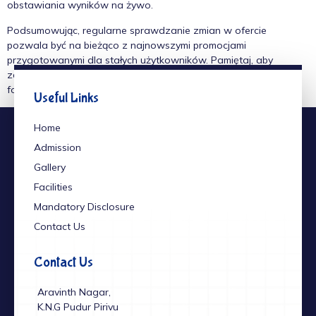
obstawiania wyników na żywo.
Podsumowując, regularne sprawdzanie zmian w ofercie
pozwala być na bieżąco z najnowszymi promocjami
przygotowanymi dla stałych użytkowników. Pamiętaj, aby
zawsze grać odpowiedzialnie i traktować zakłady jedynie jako
formę ciekawej rozrywki w wolnym czasie.
Useful Links
Home
Admission
Gallery
Facilities
Mandatory Disclosure
Contact Us
Contact Us
Aravinth Nagar,
K.N.G Pudur Pirivu