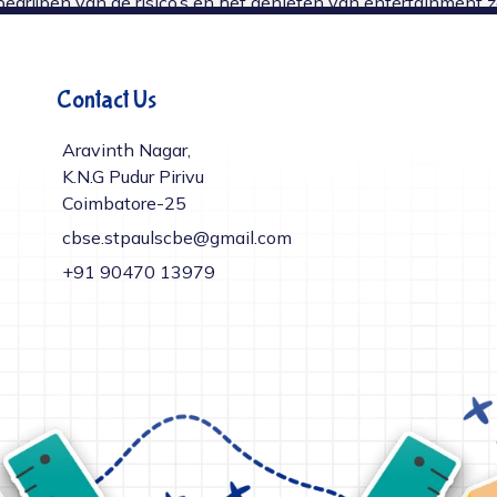
begrijpen van de risico’s en het genieten van entertainment 
praktijken. Een verantwoorde aanpak zorgt voor een langdurig
Contact Us
Aravinth Nagar,
K.N.G Pudur Pirivu
Coimbatore-25
cbse.stpaulscbe@gmail.com
+91 ‎90470 13979