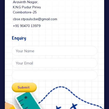
Aravinth Nagar,
K.N.G Pudur Pirivu
Coimbatore-25
cbse.stpaulscbe@gmail.com
+91 ‎90470 13979
Enquiry
Submit