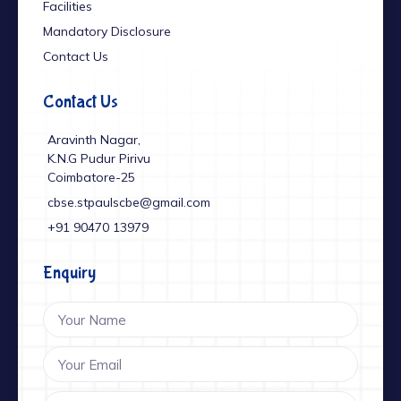
Facilities
Mandatory Disclosure
Contact Us
Contact Us
Aravinth Nagar,
K.N.G Pudur Pirivu
Coimbatore-25
cbse.stpaulscbe@gmail.com
+91 ‎90470 13979
Enquiry