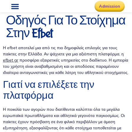
Admission
Οδηγός Για Το Στοίχημα
Στην Efbet
Η efbet αποτελεί μια από τις πιο δημοφιλείς επιλογές για τους
παίκτες στην Ελλάδα. Αν ψάχνετε για μια αξιόπιστη πλατφόρμα, η
efbet gr
προσφέρει εξαιρετικές υπηρεσίες στο διαδίκτυο. Η εμπειρία
του χρήστη είναι αναβαθμισμένη και οι αποδόσεις παραμένουν
ιδιαίτερα ανταγωνιστικές για κάθε λάτρη του αθλητικού στοιχήματος.
Γιατί να επιλέξετε την
πλατφόρμα
Η ποικιλία των αγορών που διατίθενται καλύπτει όλα τα μεγάλα
ευρωπαϊκά πρωταθλήματα και αθλητικά γεγονότα παγκοσμίως. Οι
παίκτες έχουν πρόσβαση σε ένα φιλικό περιβάλλον με άμεση
εξυπηρέτηση, εξασφαλίζοντας ότι κάθε στοίχημα τοποθετείται με