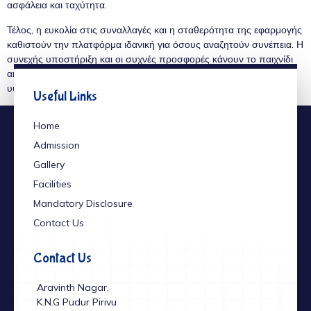
ασφάλεια και ταχύτητα.
Τέλος, η ευκολία στις συναλλαγές και η σταθερότητα της εφαρμογής
καθιστούν την πλατφόρμα ιδανική για όσους αναζητούν συνέπεια. Η
συνεχής υποστήριξη και οι συχνές προσφορές κάνουν το παιχνίδι
ακόμα πιο ενδιαφέρον, διατηρώντας το ενδιαφέρον του κοινού σε
υψηλά επίπεδα καθ όλη τη διάρκεια της χρονιάς.
Useful Links
Home
Admission
Gallery
Facilities
Mandatory Disclosure
Contact Us
Contact Us
Aravinth Nagar,
K.N.G Pudur Pirivu