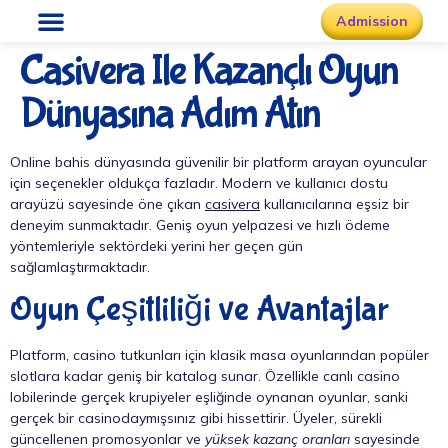
Admission
Casivera Ile Kazançlı Oyun
Dünyasına Adım Atın
Online bahis dünyasında güvenilir bir platform arayan oyuncular
için seçenekler oldukça fazladır. Modern ve kullanıcı dostu
arayüzü sayesinde öne çıkan
casivera
kullanıcılarına eşsiz bir
deneyim sunmaktadır. Geniş oyun yelpazesi ve hızlı ödeme
yöntemleriyle sektördeki yerini her geçen gün
sağlamlaştırmaktadır.
Oyun Çeşitliliği ve Avantajlar
Platform, casino tutkunları için klasik masa oyunlarından popüler
slotlara kadar geniş bir katalog sunar. Özellikle canlı casino
lobilerinde gerçek krupiyeler eşliğinde oynanan oyunlar, sanki
gerçek bir casinodaymışsınız gibi hissettirir. Üyeler, sürekli
güncellenen promosyonlar ve
yüksek kazanç oranları
sayesinde