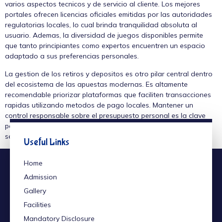
varios aspectos tecnicos y de servicio al cliente. Los mejores
portales ofrecen licencias oficiales emitidas por las autoridades
regulatorias locales, lo cual brinda tranquilidad absoluta al
usuario. Ademas, la diversidad de juegos disponibles permite
que tanto principiantes como expertos encuentren un espacio
adaptado a sus preferencias personales.
La gestion de los retiros y depositos es otro pilar central dentro
del ecosistema de las apuestas modernas. Es altamente
recomendable priorizar plataformas que faciliten transacciones
rapidas utilizando metodos de pago locales. Mantener un
control responsable sobre el presupuesto personal es la clave
para disfrutar de esta aficion sin riesgos innecesarios mientras
se explora el mercado nacional.
Useful Links
Home
Admission
Gallery
Facilities
Mandatory Disclosure