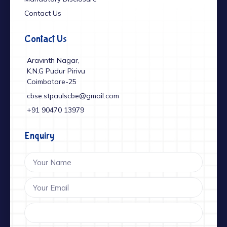
Contact Us
Contact Us
Aravinth Nagar,
K.N.G Pudur Pirivu
Coimbatore-25
cbse.stpaulscbe@gmail.com
+91 ‎90470 13979
Enquiry