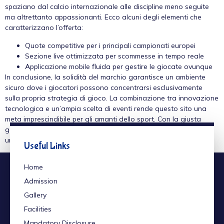
spaziano dal calcio internazionale alle discipline meno seguite
ma altrettanto appassionanti. Ecco alcuni degli elementi che
caratterizzano l’offerta:
Quote competitive per i principali campionati europei
Sezione live ottimizzata per scommesse in tempo reale
Applicazione mobile fluida per gestire le giocate ovunque
In conclusione, la solidità del marchio garantisce un ambiente
sicuro dove i giocatori possono concentrarsi esclusivamente
sulla propria strategia di gioco. La combinazione tra innovazione
tecnologica e un’ampia scelta di eventi rende questo sito una
meta imprescindibile per gli amanti dello sport. Con la giusta
gestione del bankroll, ogni sessione di gioco può trasformarsi in
un momento di sano divertimento.
Useful Links
Home
Admission
Gallery
Facilities
Mandatory Disclosure