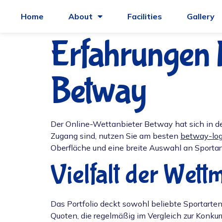
Home
About
Facilities
Gallery
Erfahrungen 
Betway
Der Online-Wettanbieter Betway hat sich in de
Zugang sind, nutzen Sie am besten
betway-log
Oberfläche und eine breite Auswahl an Sportar
Vielfalt der Wett
Das Portfolio deckt sowohl beliebte Sportarten
Quoten, die regelmäßig im Vergleich zur Konku