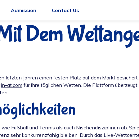
Admission
Contact Us
Mit Dem Wettang
n letzten Jahren einen festen Platz auf dem Markt gesicher
in-at.com
für Ihre täglichen Wetten. Die Plattform überzeugt
ten.
möglichkeiten
 wie Fußball und Tennis als auch Nischendisziplinen ab. Spie
rrenz sehr konkurrenzfähig bleiben. Durch das Live-Wettcent