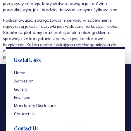
przejrzysty interfejs, który ułatwia nawigację zarówno
początkującym, jak i bardziej doświadczonym użytkownikom.
Podsumowując, zaangażowanie serwisu w zapewnienie
najwyższej jakości rozrywki jest widoczne na każdym kroku.
Stabilność platformy oraz profesjonalna obsługa klienta
sprawiają, że korzystanie z serwisu jest komfortowe i
bezpieczne. Każda osoba szukająca rzetelnego miejsca do
obstawiania powinna wziąć pod uwagę propozycje
przygotowane przez ten konkretny podmiot.
Useful Links
Home
Admission
Gallery
Facilities
Mandatory Disclosure
Contact Us
Contact Us