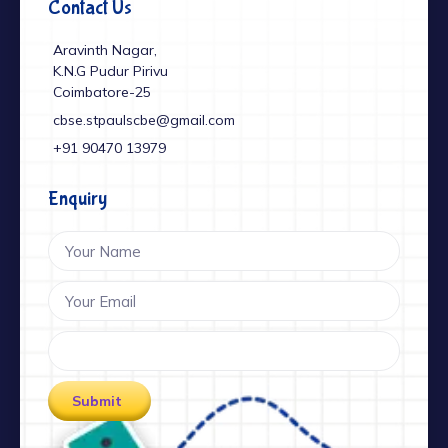
Contact Us
Aravinth Nagar,
K.N.G Pudur Pirivu
Coimbatore-25
cbse.stpaulscbe@gmail.com
+91 ‎90470 13979
Enquiry
Submit