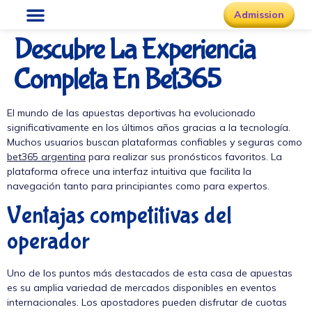
Admission
Descubre La Experiencia
Completa En Bet365
El mundo de las apuestas deportivas ha evolucionado
significativamente en los últimos años gracias a la tecnología.
Muchos usuarios buscan plataformas confiables y seguras como
bet365 argentina
para realizar sus pronósticos favoritos. La
plataforma ofrece una interfaz intuitiva que facilita la
navegación tanto para principiantes como para expertos.
Ventajas competitivas del
operador
Uno de los puntos más destacados de esta casa de apuestas
es su amplia variedad de mercados disponibles en eventos
internacionales. Los apostadores pueden disfrutar de cuotas