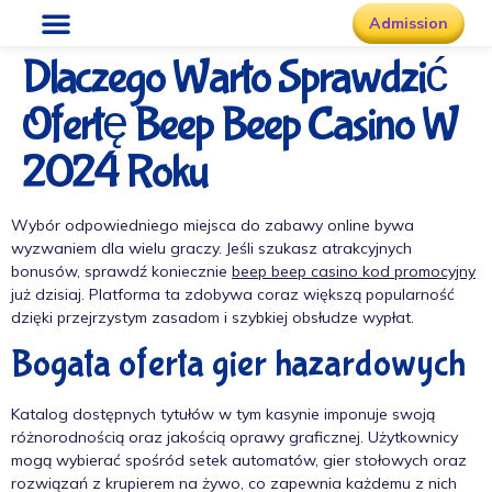
Admission
Dlaczego Warto Sprawdzić
Ofertę Beep Beep Casino W
2024 Roku
Wybór odpowiedniego miejsca do zabawy online bywa
wyzwaniem dla wielu graczy. Jeśli szukasz atrakcyjnych
bonusów, sprawdź koniecznie
beep beep casino kod promocyjny
już dzisiaj. Platforma ta zdobywa coraz większą popularność
dzięki przejrzystym zasadom i szybkiej obsłudze wypłat.
Bogata oferta gier hazardowych
Katalog dostępnych tytułów w tym kasynie imponuje swoją
różnorodnością oraz jakością oprawy graficznej. Użytkownicy
mogą wybierać spośród setek automatów, gier stołowych oraz
rozwiązań z krupierem na żywo, co zapewnia każdemu z nich