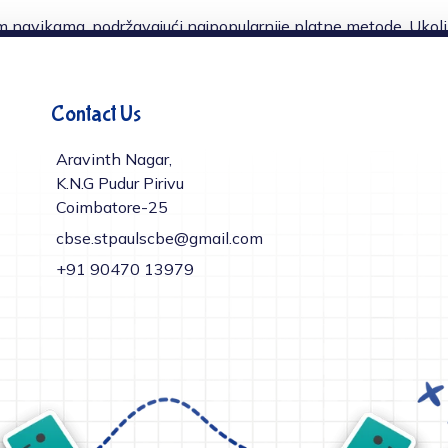
im navikama, podržavajući najpopularnije platne metode. Ukol
svaki problem u najkraćem roku. Uz odgovorno igranje, Admiral
Contact Us
Aravinth Nagar,
K.N.G Pudur Pirivu
Coimbatore-25
cbse.stpaulscbe@gmail.com
+91 ‎90470 13979