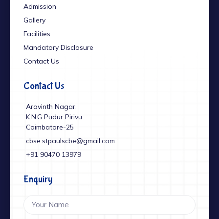
Admission
Gallery
Facilities
Mandatory Disclosure
Contact Us
Contact Us
Aravinth Nagar,
K.N.G Pudur Pirivu
Coimbatore-25
cbse.stpaulscbe@gmail.com
+91 ‎90470 13979
Enquiry