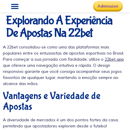
Admission
Explorando A Experiência
De Apostas Na 22bet
A 22bet consolidou-se como uma das plataformas mais
populares entre os entusiastas de apostas esportivas no Brasil.
Para começar a sua jornada com facilidade, utilize o
22bet app
que oferece uma navegação intuitiva e rápida. O design
responsivo garante que você consiga acompanhar seus jogos
favoritos de qualquer lugar, mantendo a emoção sempre ao
alcance das mãos.
Vantagens e Variedade de
Apostas
A diversidade de mercados é um dos pontos fortes da casa,
permitindo que apostadores explorem desde o futebol