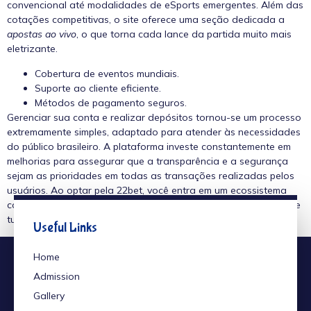
convencional até modalidades de eSports emergentes. Além das
cotações competitivas, o site oferece uma seção dedicada a
apostas ao vivo
, o que torna cada lance da partida muito mais
eletrizante.
Cobertura de eventos mundiais.
Suporte ao cliente eficiente.
Métodos de pagamento seguros.
Gerenciar sua conta e realizar depósitos tornou-se um processo
extremamente simples, adaptado para atender às necessidades
do público brasileiro. A plataforma investe constantemente em
melhorias para assegurar que a transparência e a segurança
sejam as prioridades em todas as transações realizadas pelos
usuários. Ao optar pela 22bet, você entra em um ecossistema
completo que prioriza a diversão e a responsabilidade acima de
tudo.
Useful Links
Home
Admission
Gallery