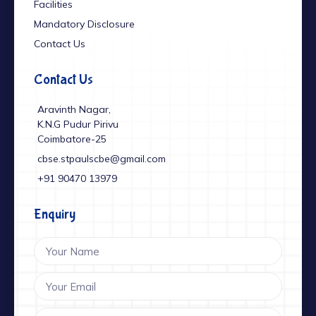
Facilities
Mandatory Disclosure
Contact Us
Contact Us
Aravinth Nagar,
K.N.G Pudur Pirivu
Coimbatore-25
cbse.stpaulscbe@gmail.com
+91 ‎90470 13979
Enquiry