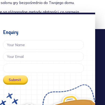
o salonu gry bezpośrednio do Twojego domu.
 są różnorodne metody płatności, co sprawia,
 traktować hazard jako formę rozrywki, a nie
Enquiry
Submit