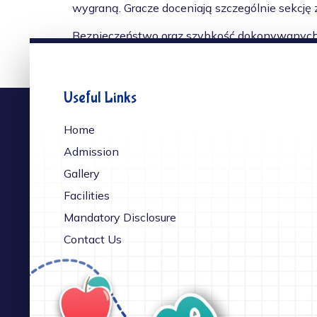
wygraną. Gracze doceniają szczególnie sekcję
Bezpieczeństwo oraz szybkość dokonywanych tr
że depozyty i wypłaty przebiegają wyjątkowo s
główne źródło dochodu.
Useful Links
Home
Admission
Gallery
Facilities
Mandatory Disclosure
Contact Us