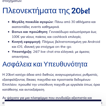
στοιχημάτων.
Πλεονεκτήματα της 20bet
Μεγάλη ποικιλία αγορών:
Πάνω από 30 αθλήματα και
εκατοντάδες events καθημερινά.
Bonus και προώθηση:
Γενναιόδωρο καλωσόρισμα έως
100€ για νέους παίκτες και cashback επιλογές.
Κινητή εφαρμογή:
Πλήρως βελτιστοποιημένη για Android
και iOS, ιδανική για στοίχημα on-the-go.
Υποστήριξη:
24/7 live chat στα ελληνικά, με άμεσες
απαντήσεις.
Ασφάλεια και Υπευθυνότητα
Η 20bet κατέχει άδεια από διεθνώς αναγνωρισμένους ρυθμιστές,
εξασφαλίζοντας δίκαιες παιχνίδια και προστασία δεδομένων.
Επιπλέον, προωθεί την υπεύθυνη παιχνίδι με εργαλεία όπως όρια
κατάθεσης και αυτοεξαίρεση.
Αν ψάχνετε για μια πλατφόρμα που συνδυάζει αξιοπιστία και
συναρπαστικές επιλογές, η 20bet είναι η ιδανική επιλογή. Ξεκινήστε